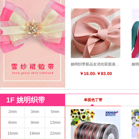
姚明织带新品全消光双面涤纶带
￥16.00-￥83.00
1F 姚明织带
单面色丁带
2mm
3mm
5mm
6mm
9mm
13mm
16mm
19mm
22mm