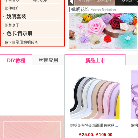
印粉雪纱
流行织带
罗纹边色丁金银纬丝
圣诞新品
邮件推广
带
姚明套装
织梦盒子
色卡/目录册
色卡目录册
姚明传奇
丝带应用
DIY教程
新品上市
姚明织带特织绒面带独家秋冬新品礼品包装DIY发饰配件
￥25.00-￥105.00