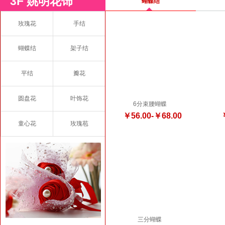
3F 姚明花饰
蝴蝶结
玫瑰花
手结
蝴蝶结
架子结
平结
瓣花
圆盘花
叶饰花
6分束腰蝴蝶
￥56.00-￥68.00
童心花
玫瑰苞
三分蝴蝶