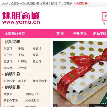
您好，欢迎您来到姚明织带官方商城！
[请登录]
，新用户？
[免费注册]
热
全部商品分类
首 页
特价专区
新品专区
姚明花饰
玫瑰花
手结
蝴蝶结
架子结
平结
瓣花
圆盘花
叶饰花
童心花
玫瑰苞
小包装
姚明印刷
印刷织带
格子带
新潮雪纱带
姚明织带
罗纹带
单面色丁带
双面色丁带
纯色雪纱带